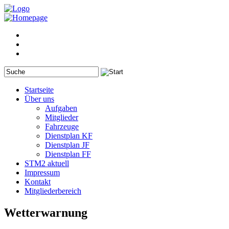
Startseite
Über uns
Aufgaben
Mitglieder
Fahrzeuge
Dienstplan KF
Dienstplan JF
Dienstplan FF
STM2 aktuell
Impressum
Kontakt
Mitgliederbereich
Wetterwarnung