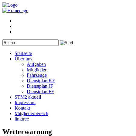
Startseite
Über uns
Aufgaben
Mitglieder
Fahrzeuge
Dienstplan KF
Dienstplan JF
Dienstplan FF
STM2 aktuell
Impressum
Kontakt
Mitgliederbereich
linktree
Wetterwarnung