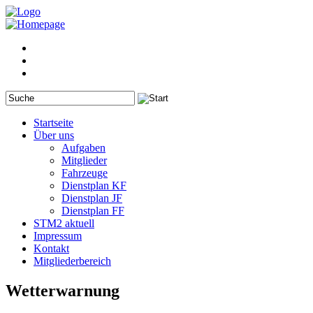
Startseite
Über uns
Aufgaben
Mitglieder
Fahrzeuge
Dienstplan KF
Dienstplan JF
Dienstplan FF
STM2 aktuell
Impressum
Kontakt
Mitgliederbereich
Wetterwarnung